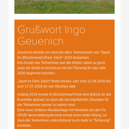
Grußwort Ingo
Geuenich
Zunächst möchte ich mich bei allen Teilnehmern von "Sport
im (Brückenkopf-)Park Jülich" 2025 bedanken.
Die Anzahl der Teilnehmer war die letzten Jahre so groß,
dass wir direkt im Anschluss mit der Planung für das Jahr
2026 beginnen konnten.
„Sport im Park Jülich" findet dieses Jahr vom 22.06.2026 bis
zum 17.07.2026 für vier Wochen statt.
Anfang 2019 wurde im Brückenkopf-Park eine Bühne für die
Kursleiter gebaut, so dass die durchgeführten Übungen für
die Teilnehmer besser zu sehen sind.
Eine neue Outdoor-Musikanlage mit Headset von der Fa.
DPVB Veranstaltungstechnik bringt einen tollen Klang, so
dass die Teilnehmer unterstützend noch mehr in "Schwung"
kommen.