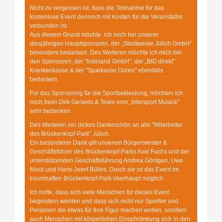
Nicht zu vergessen ist, dass die Teilnahme für das
kostenlose Event dennoch mit Kosten für die Veranstalter
verbunden ist.
Aus diesem Grund möchte ich mich bei unserer
diesjährigen Hauptsponsorin, der „Stadtwerke Jülich GmbH"
besonders bedanken. Des Weiteren möchte ich mich bei
den Sponsoren, der "Indeland GmbH", der „BIG direkt"
Krankenkasse & der "Sparkasse Düren" ebenfalls
bedanken.
Für das Sponsoring für die Sportbekleidung, möchten ich
mich beim Dirk Gerards & Team vom „Intersport Mulack"
sehr bedanken.
Des Weiteren ein dickes Dankeschön an alle "Mitarbeiter
des Brückenkopf-Park" Jülich.
Ein besonderer Dank gilt unserem Bürgermeister &
Geschäftsführer des Brückenkopf-Parks Axel Fuchs und der
unterstützenden Geschäftsführung Andrea Göntgen, Uwe
Mock und Hans-Josef Bülles. Durch sie ist das Event im
traumhaften Brückenkopf-Park überhaupt möglich.
Ich hoffe, dass sich viele Menschen für dieses Event
begeistern werden und dass sich nicht nur Sportler und
Personen die etwas für Ihre Figur machen wollen, sondern
auch Menschen mit körperlichen Einschränkung sich in den