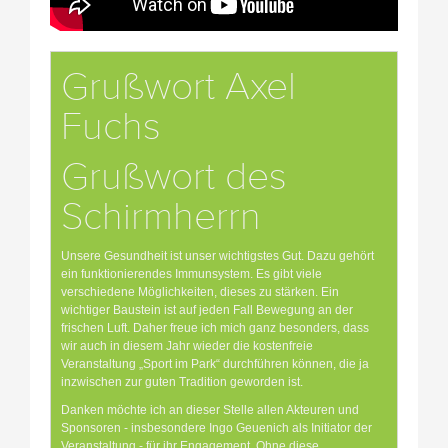
Grußwort Axel
Fuchs
Grußwort des
Schirmherrn
Unsere Gesundheit ist unser wichtigstes Gut. Dazu gehört
ein funktionierendes Immunsystem. Es gibt viele
verschiedene Möglichkeiten, dieses zu stärken. Ein
wichtiger Baustein ist auf jeden Fall Bewegung an der
frischen Luft. Daher freue ich mich ganz besonders, dass
wir auch in diesem Jahr wieder die kostenfreie
Veranstaltung „Sport im Park“ durchführen können, die ja
inzwischen zur guten Tradition geworden ist.
Danken möchte ich an dieser Stelle allen Akteuren und
Sponsoren - insbesondere Ingo Geuenich als Initiator der
Veranstaltung - für ihr Engagement. Ohne diese