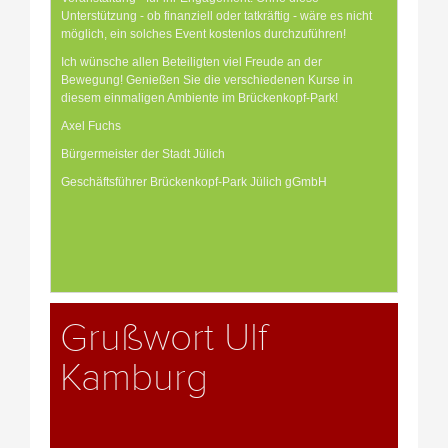
Unterstützung - ob finanziell oder tatkräftig - wäre es nicht
möglich, ein solches Event kostenlos durchzuführen!
Ich wünsche allen Beteiligten viel Freude an der
Bewegung! Genießen Sie die verschiedenen Kurse in
diesem einmaligen Ambiente im Brückenkopf-Park!
Axel Fuchs
Bürgermeister der Stadt Jülich
Geschäftsführer Brückenkopf-Park Jülich gGmbH
Grußwort Ulf
Kamburg