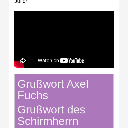
Jülich
Grußwort Axel
Fuchs
Grußwort des
Schirmherrn