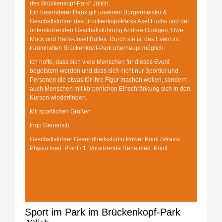
des Brückenkopf-Park" Jülich.
Ein besonderer Dank gilt unserem Bürgermeister &
Geschäftsführer des Brückenkopf-Parks Axel Fuchs und der
unterstützenden Geschäftsführung Andrea Göntgen, Uwe
Mock und Hans-Josef Bülles. Durch sie ist das Event im
traumhaften Brückenkopf-Park überhaupt möglich.
Ich hoffe, dass sich viele Menschen für dieses Event
begeistern werden und dass sich nicht nur Sportler und
Personen die etwas für Ihre Figur machen wollen, sondern
auch Menschen mit körperlichen Einschränkung sich in den
Kursen wiederfinden.
Mit sportlichen Grüßen
Ingo Geuenich
Geschäftsführer Gesundheitsstudio Power Point / Praxis
Physio med. Point / 1. Vorsitzende Reha med. Point
Sport im Park im Brückenkopf-Park