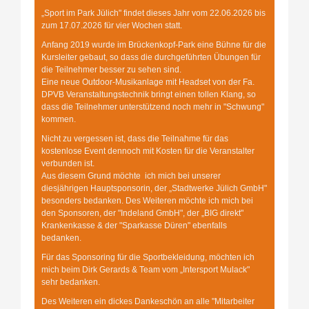
„Sport im Park Jülich" findet dieses Jahr vom 22.06.2026 bis
zum 17.07.2026 für vier Wochen statt.
Anfang 2019 wurde im Brückenkopf-Park eine Bühne für die
Kursleiter gebaut, so dass die durchgeführten Übungen für
die Teilnehmer besser zu sehen sind.
Eine neue Outdoor-Musikanlage mit Headset von der Fa.
DPVB Veranstaltungstechnik bringt einen tollen Klang, so
dass die Teilnehmer unterstützend noch mehr in "Schwung"
kommen.
Nicht zu vergessen ist, dass die Teilnahme für das
kostenlose Event dennoch mit Kosten für die Veranstalter
verbunden ist.
Aus diesem Grund möchte ich mich bei unserer
diesjährigen Hauptsponsorin, der „Stadtwerke Jülich GmbH"
besonders bedanken. Des Weiteren möchte ich mich bei
den Sponsoren, der "Indeland GmbH", der „BIG direkt"
Krankenkasse & der "Sparkasse Düren" ebenfalls
bedanken.
Für das Sponsoring für die Sportbekleidung, möchten ich
mich beim Dirk Gerards & Team vom „Intersport Mulack"
sehr bedanken.
Des Weiteren ein dickes Dankeschön an alle "Mitarbeiter