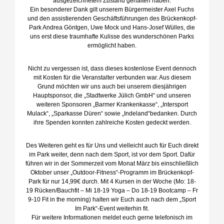
ausgezeichnetem Zustand gehalten haben.
Ein besonderer Dank gilt unserem Bürgermeister Axel Fuchs
und den assistierenden Geschäftsführungen des Brückenkopf-
Park Andrea Göntgen, Uwe Mock und Hans-Josef Wülles, die
uns erst diese traumhafte Kulisse des wunderschönen Parks
ermöglicht haben.
Nicht zu vergessen ist, dass dieses kostenlose Event dennoch
mit Kosten für die Veranstalter verbunden war. Aus diesem
Grund möchten wir uns auch bei unserem diesjährigen
Hauptsponsor, die „Stadtwerke Jülich GmbH“ und unseren
weiteren Sponsoren „Barmer Krankenkasse“, „Intersport
Mulack“, „Sparkasse Düren“ sowie „Indeland“bedanken. Durch
ihre Spenden konnten zahlreiche Kosten gedeckt werden.
Des Weiteren geht es für Uns und vielleicht auch für Euch direkt
im Park weiter, denn nach dem Sport, ist vor dem Sport. Dafür
führen wir in der Sommerzeit vom Monat März bis einschließlich
Oktober unser „Outdoor-Fitness“-Programm im Brückenkopf-
Park für nur 14,99€ durch. Mit 4 Kursen in der Woche (Mo: 18-
19 Rücken/Bauchfit – Mi 18-19 Yoga – Do 18-19 Bootcamp – Fr
9-10 Fit in the morning) halten wir Euch auch nach dem „Sport
Im Park“-Event weiterhin fit.
Für weitere Informationen meldet euch gerne telefonisch im