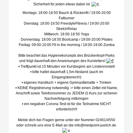
Sicherheit für jeden etwas dabei ist.
Montags: 18:00-18:50 Bauch & Rückenfit / 19:00-20:00
Fatburner
Dienstag: 18:00-18:50 FreestyleFitness / 19:00-20:00
StretchRelax
Mittwoch: 18:00-18:50 Yoga
Donnerstag: 18:00-18:50 Bootcamp / 19:00-20:00 Pilates
Freitag: 09:00-10:00 Fit in the morning / 18:00-19:00 Zumba
Bitte beachtet das Hygienekonzepts des Brückenkopf-Parks
und folgt dauerhaft den Anweisungen des Kursleiters!
• Treffpunkt ist 15 Minuten vor Kursbeginn am Lindenrondell
• bitte haltet dauerhaft 1,5m Abstand (auch im
Eingangsbereich!)
• eigenes Handtuch + eigene Gymnastikmatte + Trinken
• KEINE Registrierung notwendig -> bitte einen Zettel mit Name,
Anschrift sowie Telefonnummer zu JEDEM (!) Kurs zur sicheren
Nachverfolgung mitbringen
• ein negativer Corona-Test ist für die Teilnahme NICHT
erforderlich!!!
Melde dich bei Fragen gerne unter der Nummer 02461/4550
oder schreib uns eine E-Mail an die info@medpoint-juelich.de.