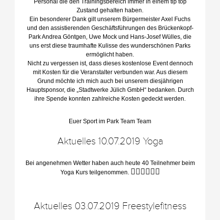
Personal die den Train
ingsbereich immer in einem tip top
Zustand gehalten haben.
Ein besonderer Dank gilt unserem Bürgermeister Axel Fuchs
und den assistierenden Geschäftsführungen des Brückenkopf-
Park Andrea Göntgen, Uwe Mock und Hans-Josef Wülles, die
uns erst diese traumhafte Kulisse des wunderschönen Parks
ermöglicht haben.
Nicht zu vergessen ist, dass dieses kostenlose Event dennoch
mit Kosten für die Veranstalter verbunden war. Aus diesem
Grund möchte ich mich auch bei unserem diesjährigen
Hauptsponsor, die „Stadtwerke Jülich GmbH“ bedanken. Durch
ihre Spende konnten zahlreiche Kosten gedeckt werden.
Euer Sport im Park Team Team
Aktuelles 10.07.2019 Yoga
Bei angenehmen Wetter haben auch heute 40 Teilnehmer beim
🧘🏼‍♂️
🧘🏼‍♀️
Yoga Kurs teilgenommen.
Aktuelles 03.07.2019 Freestylefitness