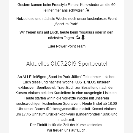
Gestern kamen beim Freestyle Fitness Kurs wieder an die 60
🥵
Teilnehmer ans schwitzen.
Nutzt diese und nächste Woche noch unser kostenloses Event
„Sport im Park“.
Wir freuen uns auf Euch, heute beim Yogakurs oder in den
🥳
🤩
nächsten Tagen.
Euer Power Point Team
Aktuelles 01.07.2019 Sportbeutel
An ALLE fleißigen „Sport im Park-Jülich“ Teilnehmer – sichert
Euch diese und nächste Woche KOSTENLOS unseren
exklusiven Sportbeutel. Tragt Euch zur Bestellung nach den
Kursen einfach bei den Kursleitern in eine ausgelegte Liste ein.
Heute starten wir in die vorletzte Woche mit unserem
sechswöchigen kostenlosen Sportevent. Heute findet ab 18.00
Uhr unser Bauch-/Rückengymnastikkurs statt. Kommt einfach
um 17.45 Uhr zum Brückenkopf-Park (Lindenrondell / Jufa) und
macht mit.
Der Eintritt ist für die Zeit der Kurse kostenlos.
Wir freuen uns auf Euch.