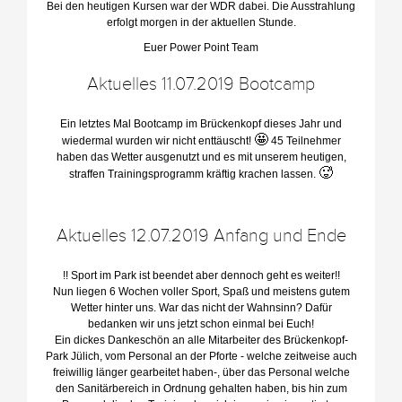
Bei den heutigen Kursen war der WDR dabei. Die Ausstrahlung
erfolgt morgen in der aktuellen Stunde.
Euer Power Point Team
Aktuelles 11.07.2019 Bootcamp
Ein letztes Mal Bootcamp im Brückenkopf dieses Jahr und
🤩
wiedermal wurden wir nicht enttäuscht!
45 Teilnehmer
haben das Wetter ausgenutzt und es mit unserem heutigen,
🥵
straffen Trainingsprogramm kräftig krachen lassen.
Aktuelles 12.07.2019 Anfang und Ende
!! Sport im Park ist beendet aber dennoch geht es weiter!!
Nun liegen 6 Wochen voller Sport, Spaß und meistens gutem
Wetter hinter uns. War das nicht der Wahnsinn? Dafür
bedanken wir uns jetzt schon einmal bei Euch!
Ein dickes Dankeschön an alle Mitarbeiter des Brückenkopf-
Park Jülich, vom Personal an der Pforte - welche zeitweise auch
freiwillig länger gearbeitet haben-, über das Personal welche
den Sanitärbereich in Ordnung gehalten haben, bis hin zum